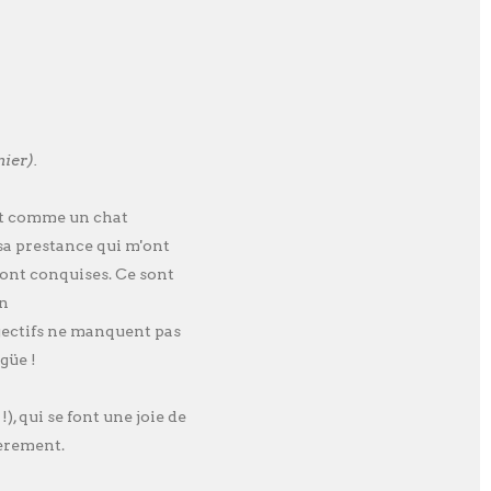
nier).
rit comme un chat
 sa prestance qui m'ont
m'ont conquises. Ce sont
in
adjectifs ne manquent pas
güe !
), qui se font une joie de
ièrement.