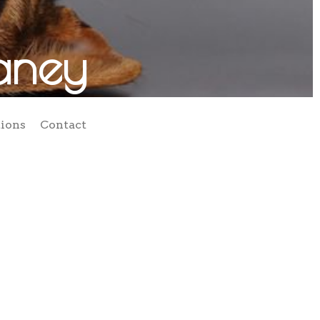
aney
tions
Contact