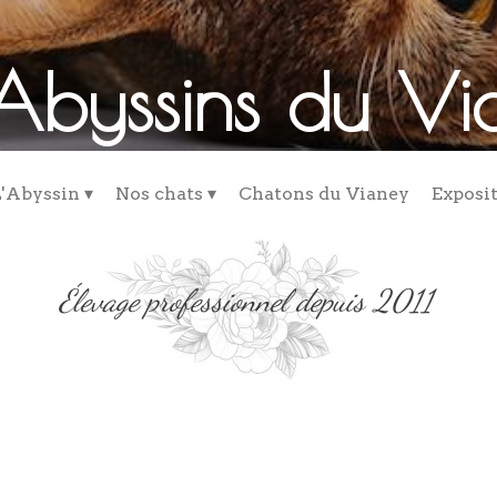
Abyssins du Vi
'Abyssin
 ▾
Nos chats
 ▾
Chatons du Vianey
Exposi
Élevage professionnel depuis 2011