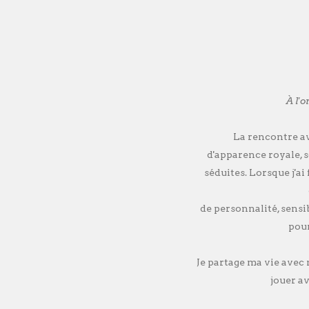
À l'
La rencontre av
d'apparence royale, s
séduites. Lorsque j'ai
de personnalité, sensib
pour
Je partage ma vie avec m
jouer a