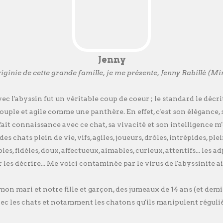
Jenny
originie de cette grande famille, je me présente, Jenny Rabillé (Mi
ec l'abyssin fut un véritable coup de coeur ; le standard le déc
ouple et agile comme une panthère. En effet, c'est son élégance,
 fait connaissance avec ce chat, sa vivacité et son intelligence 
des chats plein de vie, vifs, agiles, joueurs, drôles, intrépides, ple
les, fidèles, doux, affectueux, aimables, curieux, attentifs... les 
 les décrire... Me voici contaminée par le virus de l'abyssinite ai
on mari et notre fille et garçon, des jumeaux de 14 ans (et demi !
vec les chats et notamment les chatons qu'ils manipulent régul