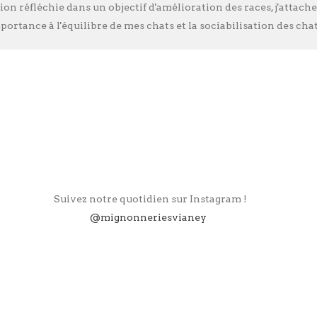
ion réfléchie dans un objectif d'amélioration des races, j'atta
portance à l'équilibre de mes chats et la sociabilisation des cha
Suivez notre quotidien sur Instagram !
@mignonneriesvianey
aney est installée à Larroque en Haute-Garonne
Pau, en pleine campagne commingeoise.